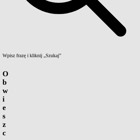
Wpisz frazę i kliknij „Szukaj”
O
b
w
i
e
s
z
c