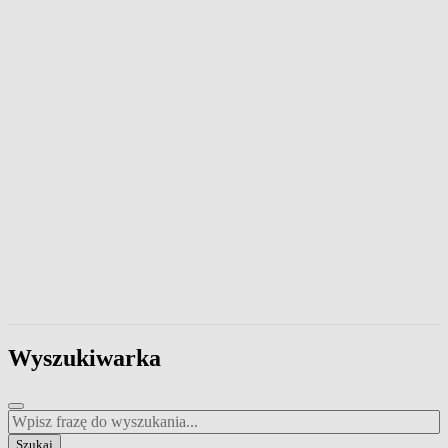
Wpisz frazę, aby przeszukać zawartość strony. Naciśnij klawisz Esc
Wyszukiwarka
Wpisz frazę do wyszukania
Szukaj