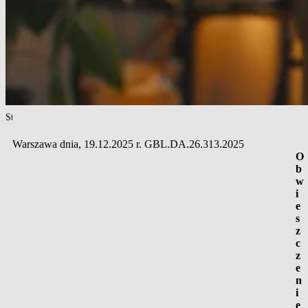
Strona główna
/
Ogłoszenia
/
Zamówienia publiczne
/
Obwieszczenie o przetarg
Warszawa dnia, 19.12.2025 r. GBL.DA.26.313.2025
O
b
w
i
e
s
z
c
z
e
n
i
e