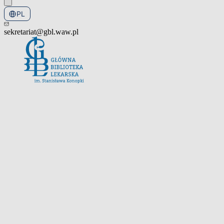
PL
EN
sekretariat@gbl.waw.pl
Otwórz menu nawigacyjne