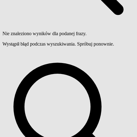
Nie znaleziono wyników dla podanej frazy.
Wystąpił błąd podczas wyszukiwania. Spróbuj ponownie.