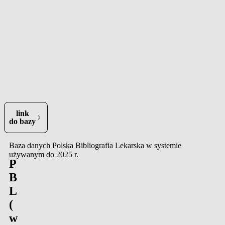
otrzymania
rachunku
wystawionego
przez GBL
w terminie
30
dni
od dnia
zawarcia
Umowy.
link
ra się w nowej karcie)
do bazy
Baza danych Polska Bibliografia Lekarska w systemie
używanym do 2025 r.
P
B
L
(
w