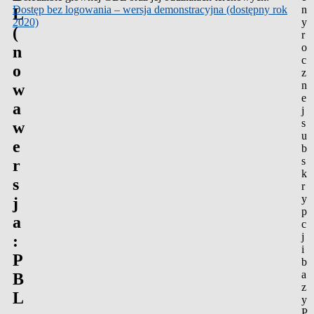
Dostęp bez logowania – wersja demonstracyjna (dostępny rok
n
L
2020)
y
(
r
o
n
c
o
z
n
w
e
a
j
s
w
u
e
b
s
r
k
s
r
y
j
p
a
c
j
:
i
P
b
a
B
z
L
y
P