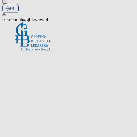
PL
EN
sekretariat@gbl.waw.pl
Otwórz menu nawigacyjne