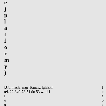
e
j
p
l
a
t
f
o
r
m
y
)
P
U
Informacje: mgr Tomasz Igielski
I
o
s
tel.
22-849-78-51
do 53 w. 111
n
l
ł
f
s
u
o
k
g
r
a