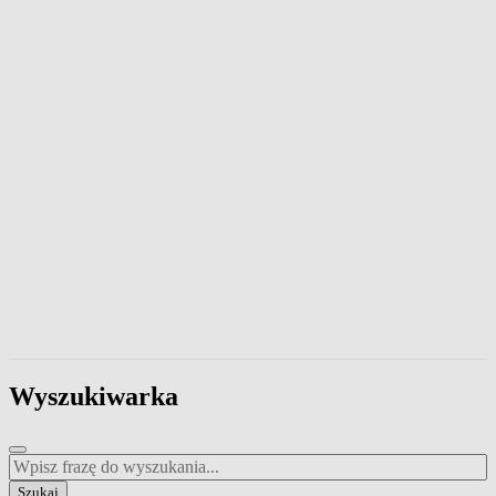
Wpisz frazę, aby przeszukać zawartość strony. Naciśnij klawisz Esc
Wyszukiwarka
Wpisz frazę do wyszukania
Szukaj