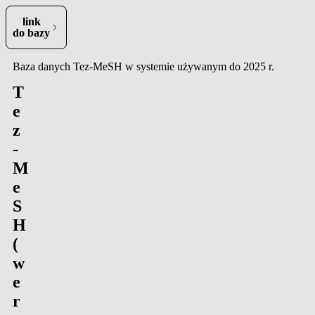
link
ra się w nowej karcie)
do bazy
Baza danych Tez-MeSH w systemie używanym do 2025 r.
T
e
z
-
M
e
S
H
(
w
e
r