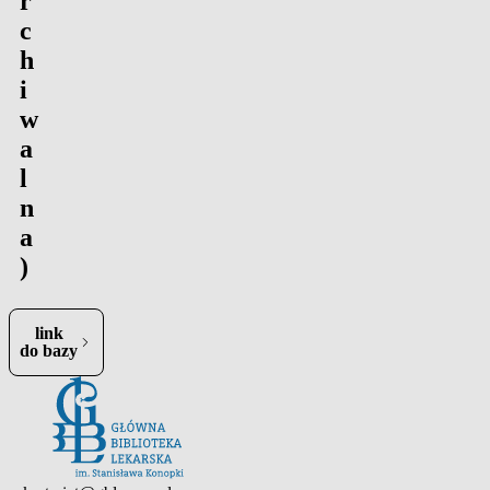
r
c
h
i
w
a
l
n
a
)
link
ra się w nowej karcie)
do bazy