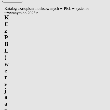
Katalog czasopism indeksowanych w PBL w systemie
używanym do 2025 r.
K
C
z
P
B
L
(
w
e
r
s
j
a
a