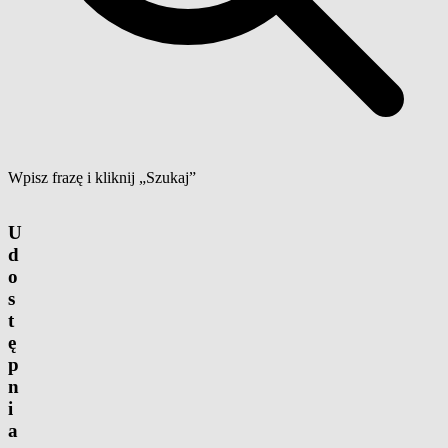
Wpisz frazę i kliknij „Szukaj”
U
d
o
s
t
ę
p
n
i
a