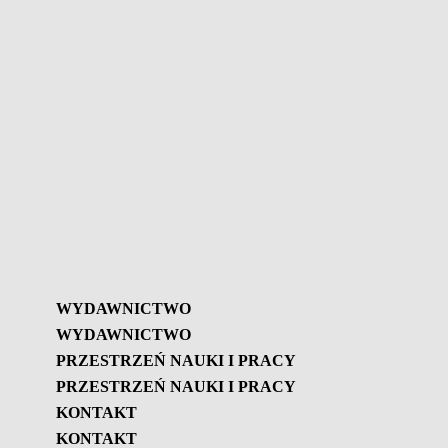
WYDAWNICTWO
WYDAWNICTWO
PRZESTRZEŃ NAUKI I PRACY
PRZESTRZEŃ NAUKI I PRACY
Wydawnictwo
KONTAKT
Biuletyn GBL
KONTAKT
Przestrzeń nauki i pracy
Biuletyn GBL – Historia