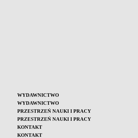
WYDAWNICTWO
WYDAWNICTWO
PRZESTRZEŃ NAUKI I PRACY
PRZESTRZEŃ NAUKI I PRACY
Wydawnictwo
KONTAKT
Biuletyn GBL
KONTAKT
Przestrzeń nauki i pracy
Biuletyn GBL – Historia