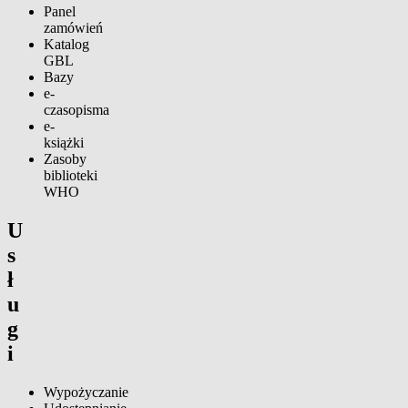
Panel
zamówień
Katalog
GBL
Bazy
e-
czasopisma
e-
książki
Zasoby
biblioteki
WHO
U
s
ł
u
g
i
Wypożyczanie