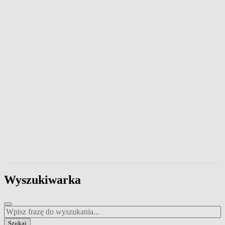
Wpisz frazę, aby przeszukać zawartość strony. Naciśnij klawisz Esc
Wyszukiwarka
Wpisz frazę do wyszukania
Szukaj