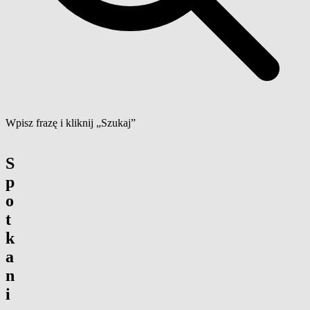
Wpisz frazę i kliknij „Szukaj”
S
p
o
t
k
a
n
i