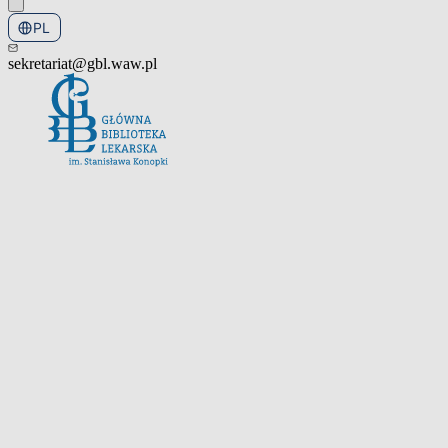
PL
EN
sekretariat@gbl.waw.pl
Otwórz menu nawigacyjne