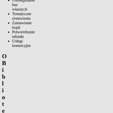
Udostępnianie
baz
własnych
Tematyczne
zestawienia
Zamawianie
kopii
Potwierdzanie
udziału
Usługi
komercyjne
O
B
i
b
l
i
o
t
e