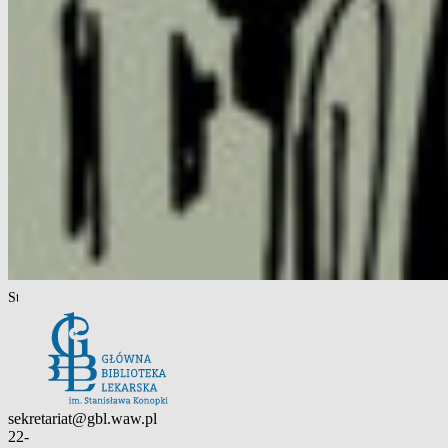
Strona główna
/
Aktualności
/
Spotkanie Jubileuszowe
Kontakt
sekretariat@gbl.waw.pl
22-