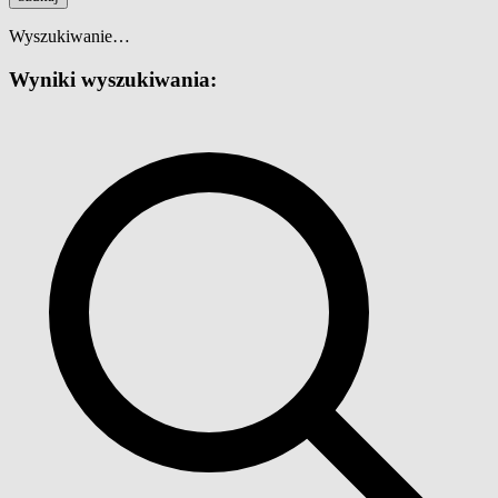
Wyszukiwanie…
Wyniki wyszukiwania: