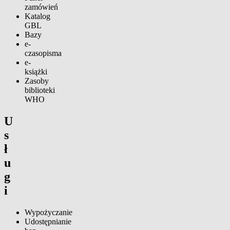
zamówień
Katalog
GBL
Bazy
e-
czasopisma
e-
książki
Zasoby
biblioteki
WHO
U
s
ł
u
g
i
Wypożyczanie
Udostępnianie