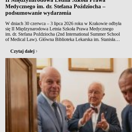
Medycznego im. dr. Stefana Poździocha –
podsumowanie wydarzenia
W dniach 30 czerwca – 3 lipca 2026 roku w Krakowie odbyła
się II Międzynarodowa Letnia Szkoła Prawa Medycznego
im. dr. Stefana Poździocha (2nd International Summer School
of Medical Law). Główna Biblioteka Lekarska im. Stanisława
Konopki miała zaszczyt współorganizować to wydarzenie.
Tegoroczna edycja zgromadziła ekspertów z zakresu prawa
Czytaj dalej
medycznego, zdrowia publicznego i bioetyki, a także licznych
przedstawicieli krajowych oraz zagranicznych…