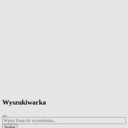
Wpisz frazę, aby przeszukać zawartość strony. Naciśnij klawisz Esc
Wyszukiwarka
Wpisz frazę do wyszukania
Szukaj