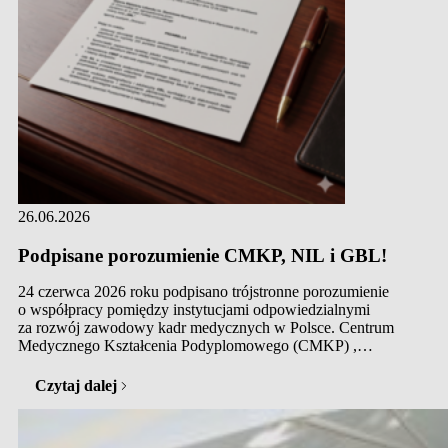
26.06.2026
Podpisane porozumienie CMKP, NIL i GBL!
24 czerwca 2026 roku podpisano trójstronne porozumienie
o współpracy pomiędzy instytucjami odpowiedzialnymi
za rozwój zawodowy kadr medycznych w Polsce. Centrum
Medycznego Kształcenia Podyplomowego (CMKP) ,
Naczelna Izba Lekarska (NIL) oraz Główna Biblioteka
Lekarska im. Stanisława Konopki (GBL) łączą siły, aby
Czytaj dalej
wspólnie wznieść doskonalenie zawodowe kadr medycznych
na jeszcze wyższy poziom. Wydarzenie to jest bezpośrednią
odpowiedzią na wyzwania stawiane przed współczesną