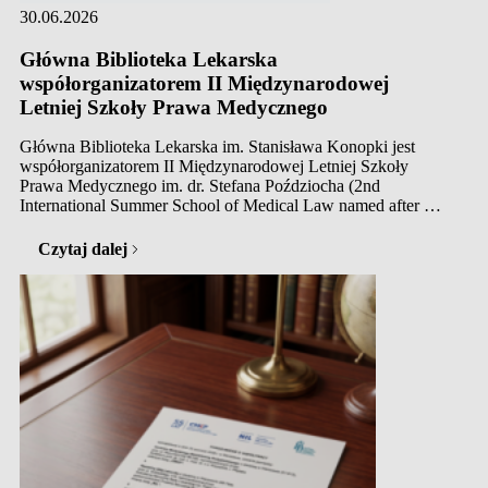
30.06.2026
Główna Biblioteka Lekarska
współorganizatorem II Międzynarodowej
Letniej Szkoły Prawa Medycznego
Główna Biblioteka Lekarska im. Stanisława Konopki jest
współorganizatorem II Międzynarodowej Letniej Szkoły
Prawa Medycznego im. dr. Stefana Poździocha (2nd
International Summer School of Medical Law named after Dr.
Stefan Poździoch), która odbędzie się w dniach 30 czerwca –
3 lipca 2026 r. w Krakowie. Wydarzenie zgromadzi ekspertów
Czytaj dalej
z zakresu prawa medycznego, zdrowia publicznego, bioetyki
oraz przedstawicieli środowisk naukowych i medycznych
z Polski i zagranicy.