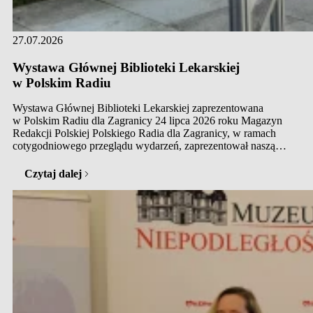
27.07.2026
Wystawa Głównej Biblioteki Lekarskiej
w Polskim Radiu
Wystawa Głównej Biblioteki Lekarskiej zaprezentowana
w Polskim Radiu dla Zagranicy 24 lipca 2026 roku Magazyn
Redakcji Polskiej Polskiego Radia dla Zagranicy, w ramach
cotygodniowego przeglądu wydarzeń, zaprezentował naszą
najnowszą wystawę. Ekspozycję przygotował Dział Starej
Książki Medycznej Głównej Biblioteki Lekarskiej
Czytaj dalej
(GBL).Wszystkich zainteresowanych historią medycyny
zapraszamy do zwiedzania – wystawę można oglądać
do końca września w Muzeum…