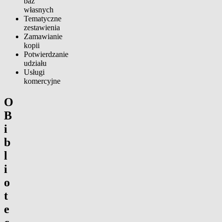
baz
własnych
Tematyczne
zestawienia
Zamawianie
kopii
Potwierdzanie
udziału
Usługi
komercyjne
O
B
i
b
l
i
o
t
e