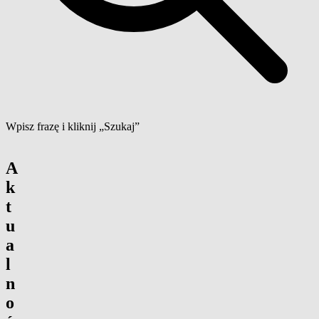
Wpisz frazę i kliknij „Szukaj”
A
k
t
u
a
l
n
o