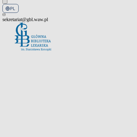
PL
EN
sekretariat@gbl.waw.pl
Otwórz menu nawigacyjne