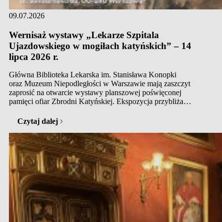
09.07.2026
Wernisaż wystawy „Lekarze Szpitala
Ujazdowskiego w mogiłach katyńskich” – 14
lipca 2026 r.
Główna Biblioteka Lekarska im. Stanisława Konopki
oraz Muzeum Niepodległości w Warszawie mają zaszczyt
zaprosić na otwarcie wystawy planszowej poświęconej
pamięci ofiar Zbrodni Katyńskiej. Ekspozycja przybliża
tragiczne losy lekarzy związanych ze Szpitalem Ujazdowskim,
których życie zostało brutalnie przerwane w 1940 roku.
Czytaj dalej
To poruszająca opowieść o ludziach medycyny,
którzy do samego końca pozostali wierni przysiędze lekarskiej
i Ojczyźnie, niosąc pomoc drugiemu człowiekowi. Szczegóły
wydarzenia:…