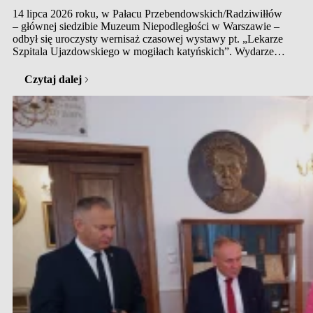
14 lipca 2026 roku, w Pałacu Przebendowskich/Radziwiłłów
– głównej siedzibie Muzeum Niepodległości w Warszawie –
odbył się uroczysty wernisaż czasowej wystawy pt. „Lekarze
Szpitala Ujazdowskiego w mogiłach katyńskich”. Wydarzenie
zostało zorganizowane przez Dział Starej Książki Medycznej
Głównej Biblioteki Lekarskiej im. Stanisława Konopki
Czytaj dalej
w Warszawie we współpracy z Muzeum Katyńskim
oraz Muzeum Niepodległości. Ekspozycja ma na celu
uczczenie pamięci wybitnych polskich lekarzy –…