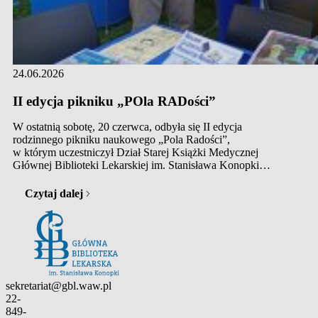
24.06.2026
II edycja pikniku „POla RADości”
W ostatnią sobotę, 20 czerwca, odbyła się II edycja
rodzinnego pikniku naukowego „Pola Radości”,
w którym uczestniczył Dział Starej Książki Medycznej
Głównej Biblioteki Lekarskiej im. Stanisława Konopki
w Warszawie. Inicjatorem i organizatorem wydarzenia
był Narodowy Instytut Onkologii im. Marii Skłodowskiej-
Czytaj dalej
Curie – PIB, we współpracy z burmistrzem Piotrem
Krasnodębskim, Radą i Zarządem Dzielnicy Ochota m.st.
Warszawy oraz Stowarzyszeniem SARCOMA. Piknik,
na którym przygotowano ponad 20 stanowisk, odbył się
w Parku…
Kontakt
sekretariat@gbl.waw.pl
22-
849-