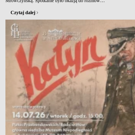
Mrówczyńską. Spotkanie było okazją do rozmów
o przyszłości i cyfryzacji naszych zbiorów oraz deklaracji
wsparcia ze strony resortu. Podczas swojej pierwszej wizyty
Czytaj dalej
w zabytkowym budynku przy ul. Jazdów 1A, Pani
Wiceminister zapoznała się z unikalnymi zbiorami
bibliotecznymi, archiwalnymi i muzealnymi GBL.