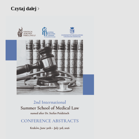
uroczystość otwarcia zrekonstruowanego gabinetu
prof. Stanisława Konopki – założyciela i pierwszego
Czytaj dalej
Dyrektora GBL. Wydarzenie połączono z dorocznymi
„wolffianami”, upamiętniającymi postać Augusta Ferdynanda
Wolffa. Kim był prof. Stanisław Konopka? Prof. Stanisław
Józef Konopka (1896–1982)…