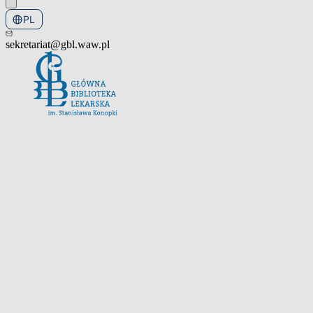
PL
EN
sekretariat@gbl.waw.pl
Otwórz menu nawigacyjne