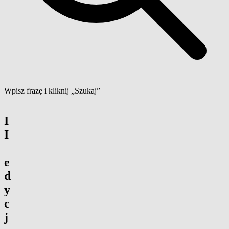
Wpisz frazę i kliknij „Szukaj”
I
I
e
d
y
c
j