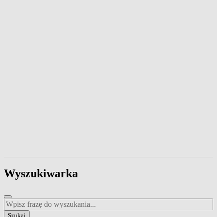
Wpisz frazę, aby przeszukać zawartość strony. Naciśnij klawisz Esc
Wyszukiwarka
Wpisz frazę do wyszukania
Szukaj