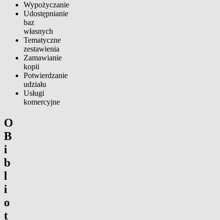
Wypożyczanie
Udostępnianie
baz
własnych
Tematyczne
zestawienia
Zamawianie
kopii
Potwierdzanie
udziału
Usługi
komercyjne
O
B
i
b
l
i
o
t