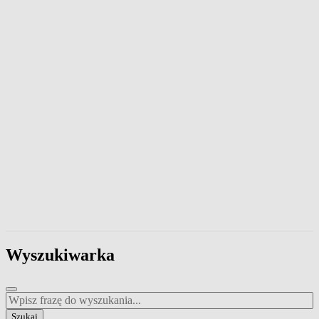
Wpisz frazę, aby przeszukać zawartość strony. Naciśnij klawisz Esc
Wyszukiwarka
Wpisz frazę do wyszukania
Szukaj