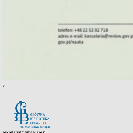
Strona główna
/
Aktualności
/
Pismo
.
sekretariat@gbl.waw.pl