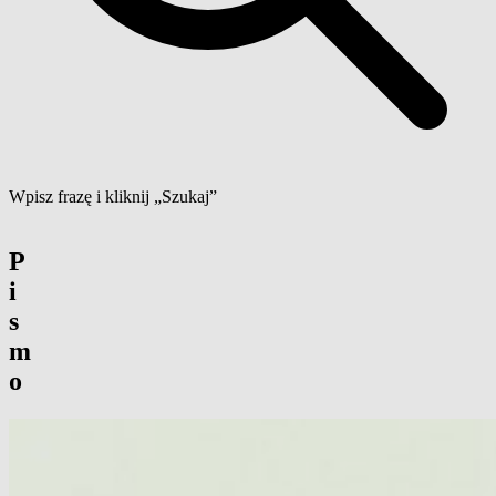
Wpisz frazę i kliknij „Szukaj”
P
i
s
m
o