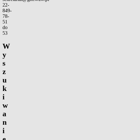
Kontakt
22-
849-
78-
51
do
53
W
y
s
z
u
k
i
w
a
n
i
e