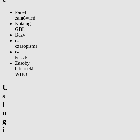
Panel
zamówień
Katalog
GBL
Bazy
e-
czasopisma
e-
książki
Zasoby
biblioteki
WHO
U
s
ł
u
g
i