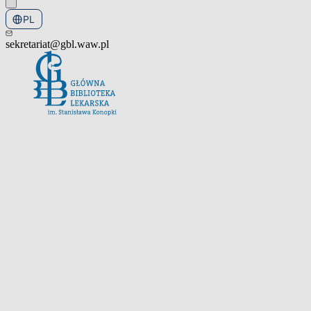
PL
EN
sekretariat@gbl.waw.pl
Otwórz menu nawigacyjne