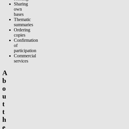
Sharing
own
bases
Thematic
summaries
Ordering
copies
Confirmation
of
participation
Commercial
services
A
b
o
u
t
t
h
e