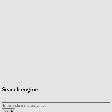
Enter a phrase to search page content. Press Escape to close the modal
Search engine
Enter a search term
Search