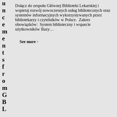
u
Dołącz do zespołu Głównej Biblioteki Lekarskiej i
n
wspieraj rozwój nowoczesnych usług bibliotecznych oraz
systemów informacyjnych wykorzystywanych przez
c
bibliotekarzy i czytelników w Polsce. Zakres
e
obowiązków: System biblioteczny i wsparcie
użytkowników Bazy…
m
e
See more
n
t
s
f
r
o
m
G
B
L