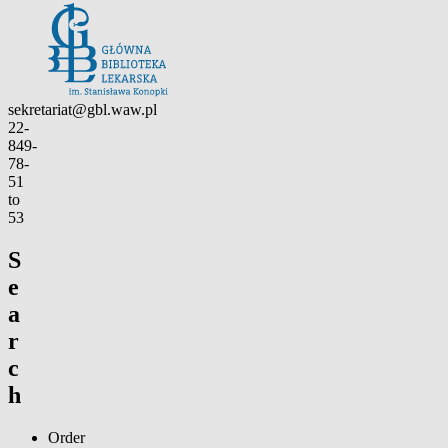
Contact
sekretariat@gbl.waw.pl
22-
849-
78-
51
to
53
S
e
a
r
c
h
Order