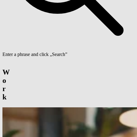
Enter a phrase and click „Search”
W
o
r
k