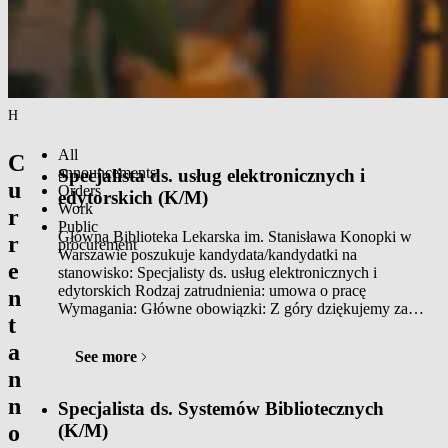
Homepage
/
Advertisements
/
Work
All
C
announcements
Specjalista ds. usług elektronicznych i
u
Orders
edytorskich (K/M)
Work
r
Public
Główna Biblioteka Lekarska im. Stanisława Konopki w
r
procurement
Warszawie poszukuje kandydata/kandydatki na
e
stanowisko: Specjalisty ds. usług elektronicznych i
edytorskich Rodzaj zatrudnienia: umowa o pracę
n
Wymagania: Główne obowiązki: Z góry dziękujemy za…
t
a
See more
n
n
Specjalista ds. Systemów Bibliotecznych
o
(K/M)