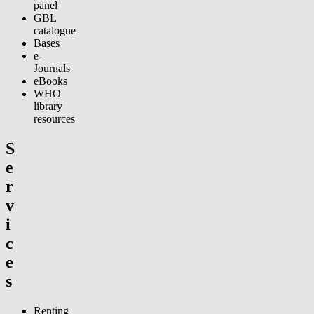
panel
GBL
catalogue
Bases
e-
Journals
eBooks
WHO
library
resources
S
e
r
v
i
c
e
s
Renting