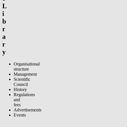
L
i
b
r
a
r
y
Organisational
structure
Management
Scientific
Council
History
Regulations
and
fees
Advertisements
Events