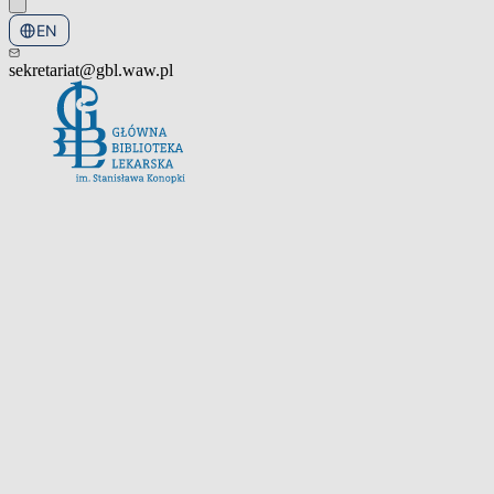
EN
PL
sekretariat@gbl.waw.pl
Open the navigation menu