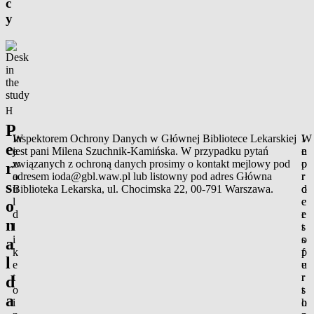
c
y
Homepage
/
Privacy policy
P
W
Inspektorem Ochrony Danych w Głównej Bibliotece Lekarskiej
I
W
e
e
jest pani Milena Szuchnik-Kamińska. W przypadku pytań
n
e
w
związanych z ochroną danych prosimy o kontakt mejlowy pod
o
p
r
o
adresem
ioda@gbl.waw.pl
lub listowny pod adres Główna
r
r
s
u
Biblioteka Lekarska, ul. Chocimska 22, 00-791 Warszawa.
d
o
l
e
c
o
d
r
e
n
l
t
s
i
o
s
a
k
f
p
l
e
u
e
t
r
r
d
o
t
s
a
i
h
o