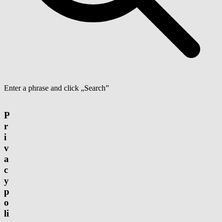
Enter a phrase and click „Search”
P
r
i
v
a
c
y
p
o
li