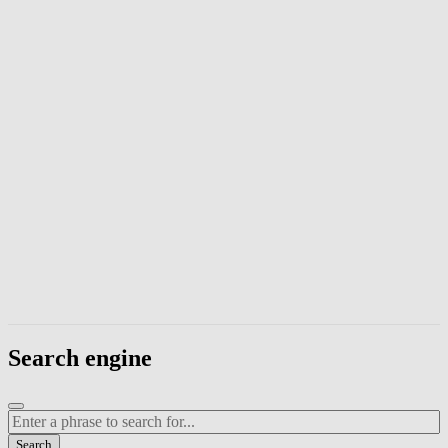
Enter a phrase to search page content. Press Escape to close the modal
Search engine
Enter a search term
Search