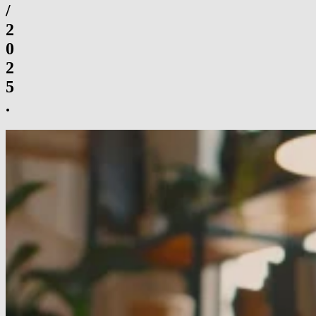
/
2
0
2
5
.