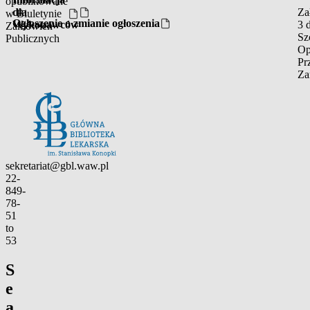
opublikowane
dla
Za
w Biuletynie
Ogłoszenie o zmianie ogłoszenia
Wykonawców
3 
Zamówień
Sz
Publicznych
Op
Pr
Za
Contact
sekretariat@gbl.waw.pl
22-
849-
78-
51
to
53
S
e
a