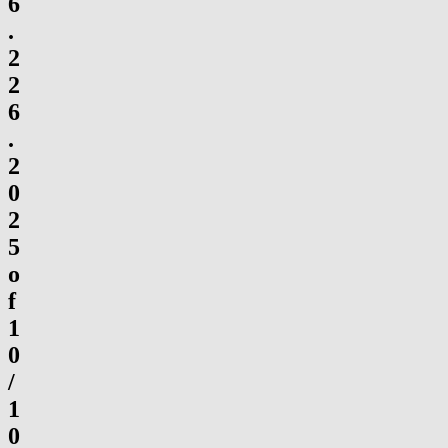
6
.
2
2
6
.
2
0
2
5
o
f
1
0
/
1
0