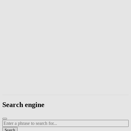
Enter a phrase to search page content. Press Escape to close the modal
Search engine
Enter a search term
Search