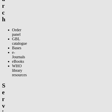
r
c
h
Order
panel
GBL
catalogue
Bases
e-
Journals
eBooks
WHO
library
resources
S
e
r
v