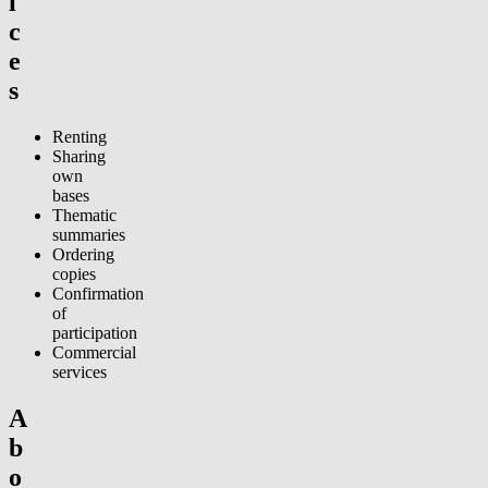
i
c
e
s
Renting
Sharing
own
bases
Thematic
summaries
Ordering
copies
Confirmation
of
participation
Commercial
services
A
b
o