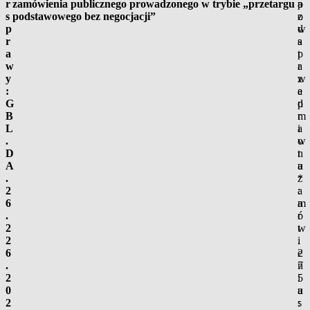
r
zamówienia publicznego prowadzonego w trybie „przetargu
p
a
s
podstawowego bez negocjacji”
o
z
p
d
w
r
s
a
a
t
p
w
a
r
y
w
z
:
a
e
G
p
d
B
r
m
L
a
i
.
w
o
D
n
t
A
a
u
.
*
z
2
:
a
6
a
m
.
r
ó
2
t
w
2
.
i
6
2
e
.
7
n
2
5
i
0
u
a
2
s
: