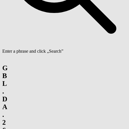
Enter a phrase and click „Search”
G
B
L
.
D
A
.
2