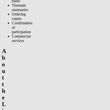
bases
Thematic
summaries
Ordering
copies
Confirmation
of
participation
Commercial
services
A
b
o
u
t
t
h
e
L