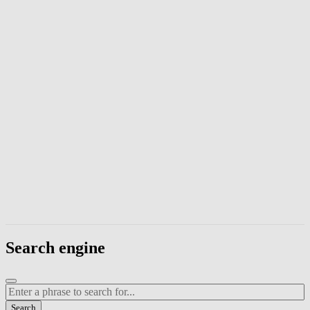
Enter a phrase to search page content. Press Escape to close the modal
Search engine
Enter a search term
Search