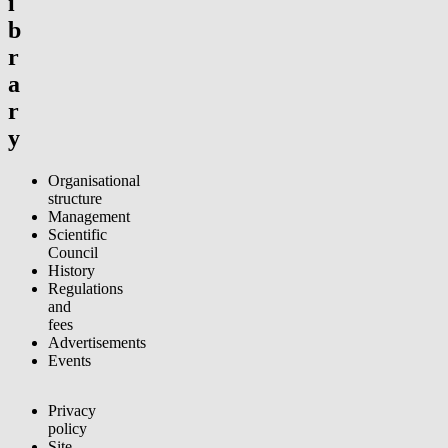
i
b
r
a
r
y
Organisational
structure
Management
Scientific
Council
History
Regulations
and
fees
Advertisements
Events
Privacy
policy
Site