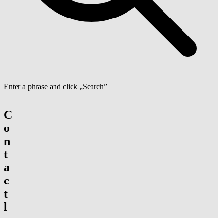
Enter a phrase and click „Search”
C
o
n
t
a
c
t
l