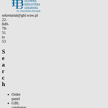
Contact
sekretariat@gbl.waw.pl
22-
849-
78-
51
to
53
S
e
a
r
c
h
Order
panel
GBL
catalogue