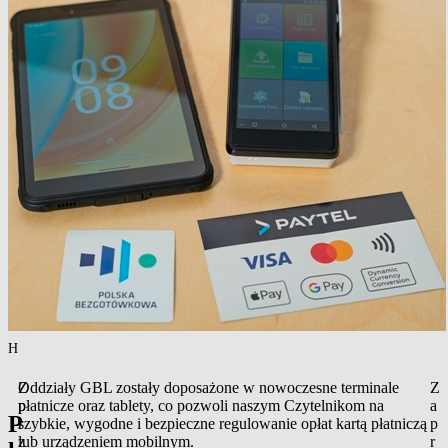
Homepage
/
News
/
Contactless payments at GBL
Z
Oddziały GBL zostały doposażone w nowoczesne terminale
Z
p
płatnicze oraz tablety, co pozwoli naszym Czytelnikom na
a
P
r
szybkie, wygodne i bezpieczne regulowanie opłat kartą płatniczą
p
z
lub urządzeniem mobilnym.
r