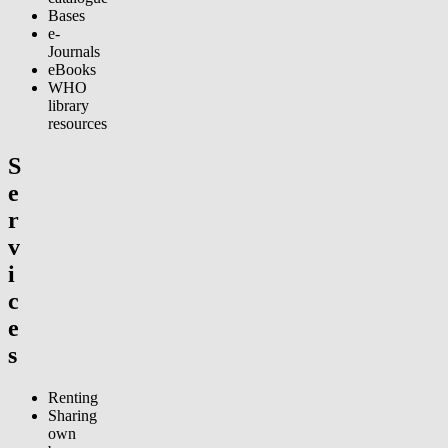
Bases
e-
Journals
eBooks
WHO
library
resources
S
e
r
v
i
c
e
s
Renting
Sharing
own