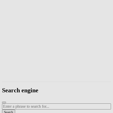
Enter a phrase to search page content. Press Escape to close the modal
Search engine
Enter a search term
Search