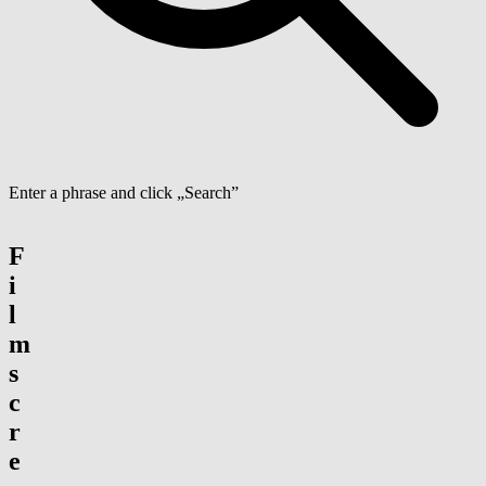
Enter a phrase and click „Search”
F
i
l
m
s
c
r
e