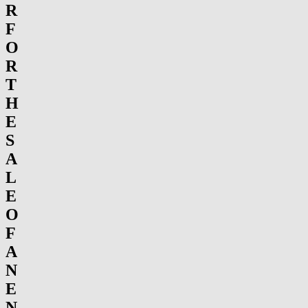
R
F
O
R
T
H
E
S
A
L
E
O
F
A
N
E
N