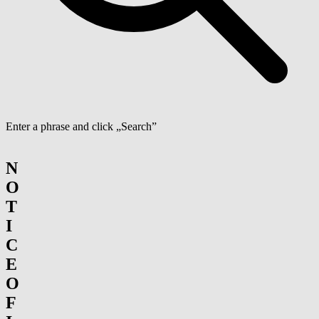
Enter a phrase and click „Search”
N
O
T
I
C
E
O
F