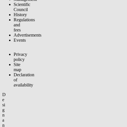
Scientific
Council
History
Regulations
and
fees
Advertisements
Events
Privacy
policy
Site
map
Declaration
of
availability
D
e
si
g
n
a
n