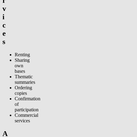
r
v
i
c
e
s
Renting
Sharing
own
bases
Thematic
summaries
Ordering
copies
Confirmation
of
participation
Commercial
services
A