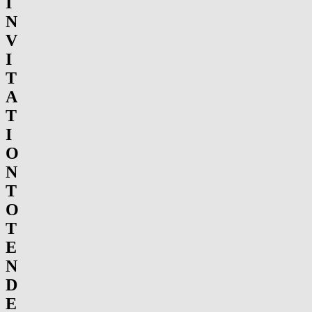
I
N
V
I
T
A
T
I
O
N
T
O
T
E
N
D
E