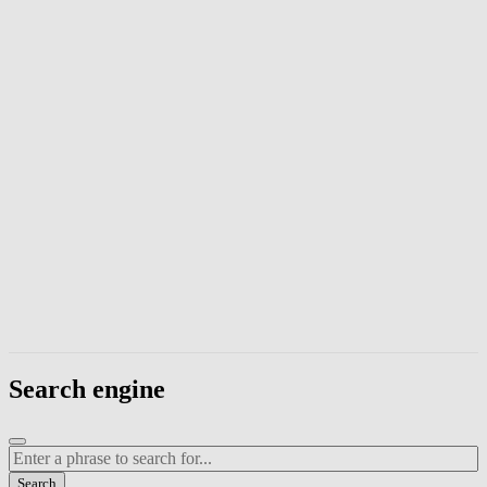
Enter a phrase to search page content. Press Escape to close the modal
Search engine
Enter a search term
Search