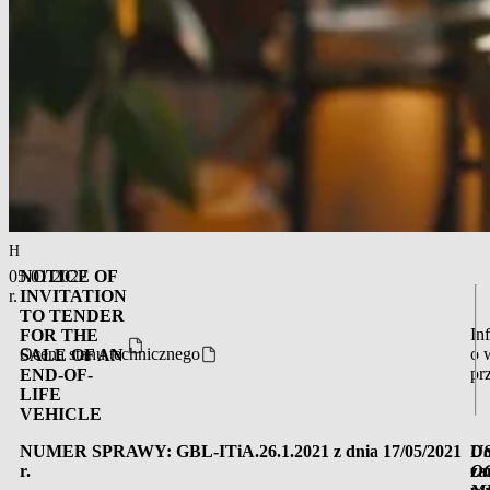
Homepage
/
Advertisements
/
Public procurement
/
OGŁOSZENIE O PRZETA
05.01.2022
NOTICE OF
r.
INVITATION
TO TENDER
In
FOR THE
Ocena stanu technicznego
o 
SALE OF AN
pr
END-OF-
LIFE
VEHICLE
NUMER SPRAWY: GBL-ITiA.26.1.2021 z dnia 17/05/2021
Do
U
r.
za
O