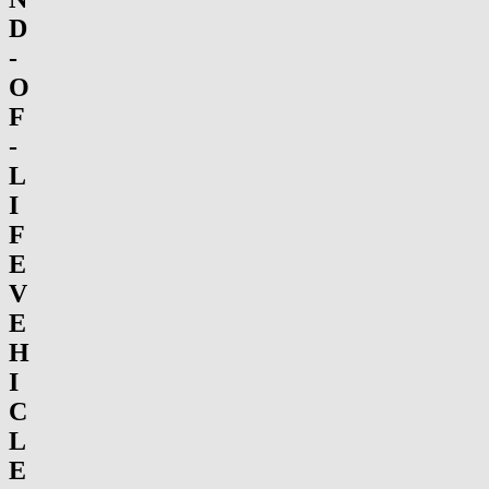
D
-
O
F
-
L
I
F
E
V
E
H
I
C
L
E