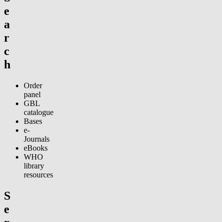
e
a
r
c
h
Order
panel
GBL
catalogue
Bases
e-
Journals
eBooks
WHO
library
resources
S
e