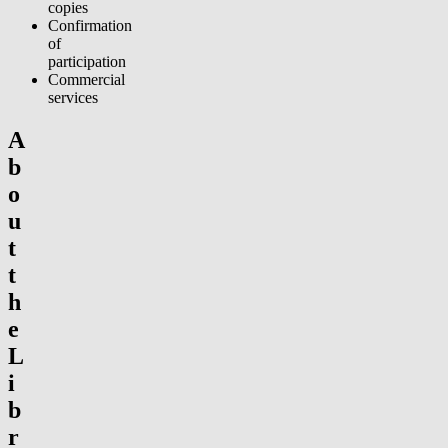
copies
Confirmation
of
participation
Commercial
services
A
b
o
u
t
t
h
e
L
i
b
r