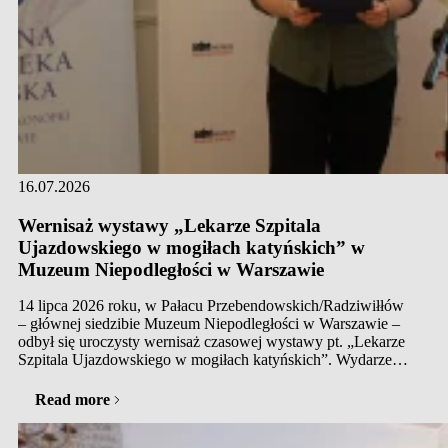
16.07.2026
Wernisaż wystawy „Lekarze Szpitala
Ujazdowskiego w mogiłach katyńskich” w
Muzeum Niepodległości w Warszawie
14 lipca 2026 roku, w Pałacu Przebendowskich/Radziwiłłów
– głównej siedzibie Muzeum Niepodległości w Warszawie –
odbył się uroczysty wernisaż czasowej wystawy pt. „Lekarze
Szpitala Ujazdowskiego w mogiłach katyńskich”. Wydarzenie
zostało zorganizowane przez Dział Starej Książki Medycznej
Głównej Biblioteki Lekarskiej im. Stanisława Konopki w
Read more
Warszawie we współpracy z Muzeum Katyńskim oraz…