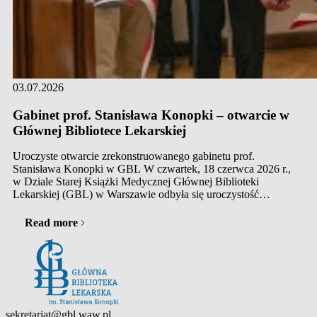
03.07.2026
Gabinet prof. Stanisława Konopki – otwarcie w
Głównej Bibliotece Lekarskiej
Uroczyste otwarcie zrekonstruowanego gabinetu prof.
Stanisława Konopki w GBL W czwartek, 18 czerwca 2026 r.,
w Dziale Starej Książki Medycznej Głównej Biblioteki
Lekarskiej (GBL) w Warszawie odbyła się uroczystość
otwarcia zrekonstruowanego gabinetu prof. Stanisława
Konopki – założyciela i pierwszego Dyrektora GBL.
Read more
Wydarzenie połączono z dorocznymi „wolffianami”,
upamiętniającymi postać Augusta Ferdynanda…
Contact
sekretariat@gbl.waw.pl