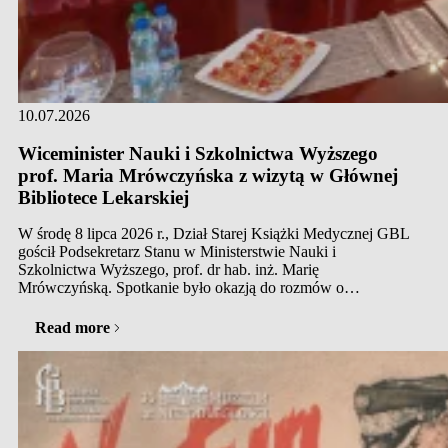
10.07.2026
Wiceminister Nauki i Szkolnictwa Wyższego
prof. Maria Mrówczyńska z wizytą w Głównej
Bibliotece Lekarskiej
W środę 8 lipca 2026 r., Dział Starej Książki Medycznej GBL
gościł Podsekretarz Stanu w Ministerstwie Nauki i
Szkolnictwa Wyższego, prof. dr hab. inż. Marię
Mrówczyńską. Spotkanie było okazją do rozmów o
przyszłości i cyfryzacji naszych zbiorów oraz deklaracji
wsparcia ze strony resortu. Podczas swojej pierwszej wizyty w
Read more
zabytkowym budynku…