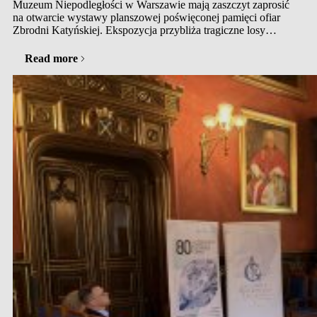
Muzeum Niepodległości w Warszawie mają zaszczyt zaprosić
na otwarcie wystawy planszowej poświęconej pamięci ofiar
Zbrodni Katyńskiej. Ekspozycja przybliża tragiczne losy
lekarzy związanych ze Szpitalem Ujazdowskim, których życie
zostało brutalnie przerwane w 1940 roku. To poruszająca
Read more
opowieść o ludziach medycyny, którzy do samego końca…