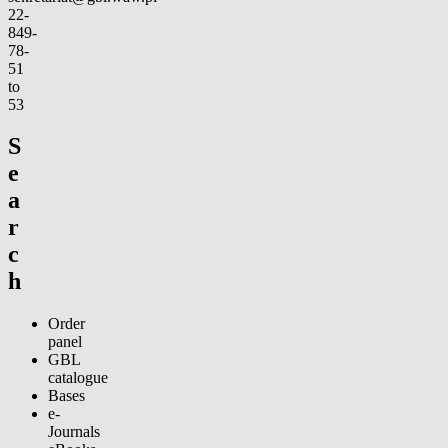
22-
849-
78-
51
to
53
S
e
a
r
c
h
Order
panel
GBL
catalogue
Bases
e-
Journals