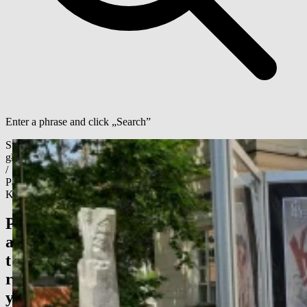
Enter a phrase and click „Search”
Strona
główna
/
Patrycja
Kurowska
P
a
t
r
y