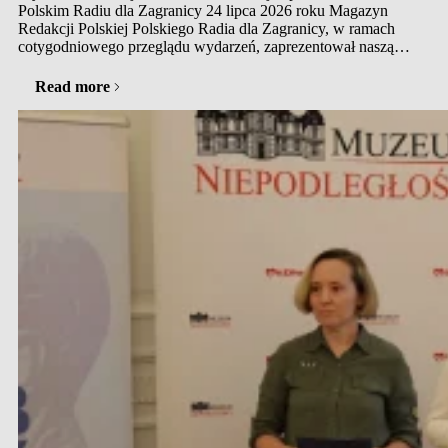
Polskim Radiu dla Zagranicy 24 lipca 2026 roku Magazyn
Redakcji Polskiej Polskiego Radia dla Zagranicy, w ramach
cotygodniowego przeglądu wydarzeń, zaprezentował naszą
najnowszą wystawę. Ekspozycję przygotował Dział Starej
Książki Medycznej Głównej Biblioteki Lekarskiej
Read more
(GBL).Wszystkich zainteresowanych historią medycyny
zapraszamy do zwiedzania – wystawę można oglądać…