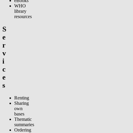
eBooks
WHO
library
resources
S
e
r
v
i
c
e
s
Renting
Sharing
own
bases
Thematic
summaries
Ordering