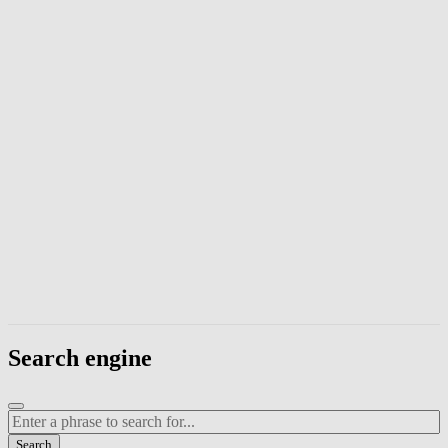
Enter a phrase to search page content. Press Escape to close the modal
Search engine
Enter a search term
Search