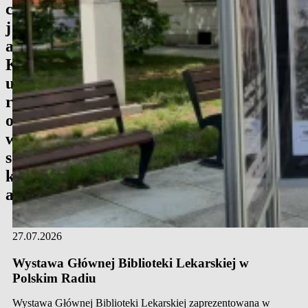
c
j
a
K
u
r
o
w
s
k
a
27.07.2026
Wystawa Głównej Biblioteki Lekarskiej w
Polskim Radiu
Wystawa Głównej Biblioteki Lekarskiej zaprezentowana w